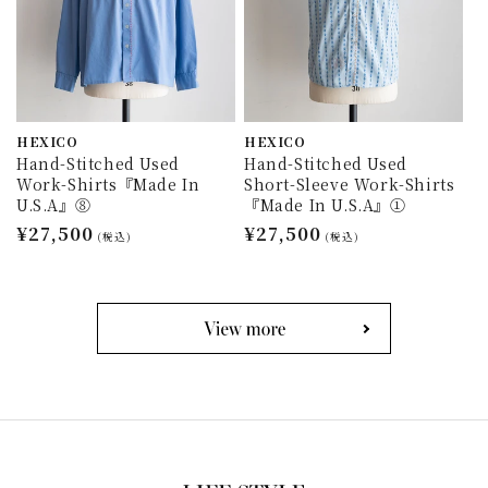
HEXICO
HEXICO
Hand-Stitched Used
Hand-Stitched Used
Work-Shirts『Made In
Short-Sleeve Work-Shirts
U.S.A』⑧
『Made In U.S.A』①
通
¥27,500
通
¥27,500
(税込)
(税込)
常
常
価
価
格
格