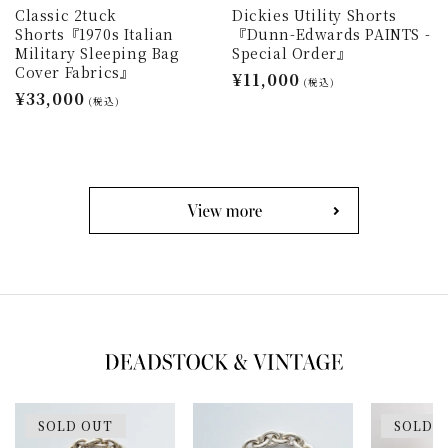
Classic 2tuck
Dickies Utility Shorts
Shorts『1970s Italian
『Dunn-Edwards PAINTS -
Military Sleeping Bag
Special Order』
Cover Fabrics』
通
¥11,000
(税込)
通
¥33,000
常
(税込)
常
価
価
格
格
SOLD OUT
SOLD 