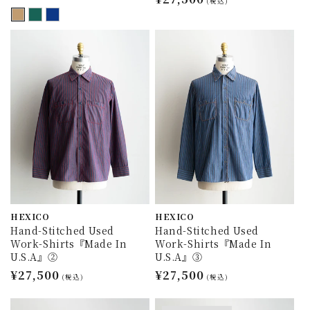
常
(税込)
常
価
価
格
格
HEXICO
HEXICO
Hand-Stitched Used
Hand-Stitched Used
Work-Shirts『Made In
Work-Shirts『Made In
U.S.A』②
U.S.A』③
通
¥27,500
通
¥27,500
(税込)
(税込)
常
常
価
価