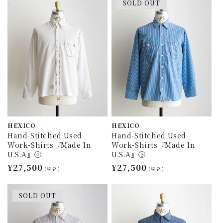
SOLD OUT
格
格
HEXICO
HEXICO
Hand-Stitched Used
Hand-Stitched Used
Work-Shirts『Made In
Work-Shirts『Made In
U.S.A』④
U.S.A』⑤
通
¥27,500
通
¥27,500
(税込)
(税込)
常
常
価
価
SOLD OUT
格
格