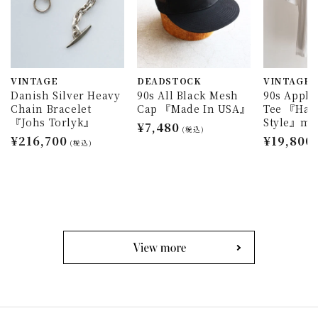
VINTAGE
DEADSTOCK
VINTAGE
Danish Silver Heavy
90s All Black Mesh
90s Appl
Chain Bracelet
Cap 『Made In USA』
Tee 『Han
『Johs Torlyk』
Style』ma
通
¥7,480
(税込)
通
¥216,700
通
¥19,800
常
(税込)
常
常
価
価
価
格
格
格