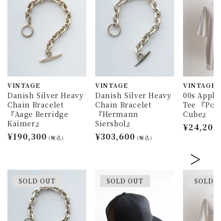
VINTAGE
VINTAGE
VINTAGE
Danish Silver Heavy
Danish Silver Heavy
00s Appl
Chain Bracelet
Chain Bracelet
Tee 『Pow
『Aage Berridge
『Hermann
Cube』
Kaimer』
Siersbol』
通
¥24,200
通
¥190,300
通
¥303,600
常
(税込)
(税込)
常
常
価
価
価
格
格
格
SOLD OUT
SOLD OUT
SOLD 