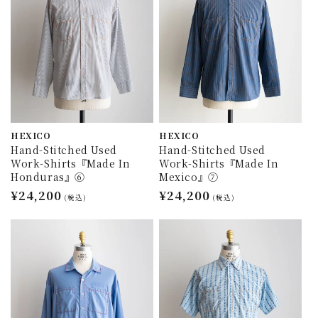
HEXICO
HEXICO
Hand-Stitched Used
Hand-Stitched Used
Work-Shirts『Made In
Work-Shirts『Made In
Honduras』⑥
Mexico』⑦
通
¥24,200
通
¥24,200
(税込)
(税込)
常
常
価
価
格
格