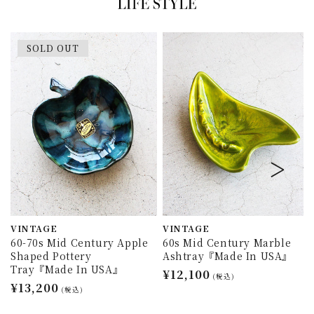
SOLD OUT
VINTAGE
VINTAGE
60-70s Mid Century Apple
60s Mid Century Marble
Shaped Pottery
Ashtray『Made In USA』
Tray『Made In USA』
通
¥12,100
(税込)
通
¥13,200
常
(税込)
常
価