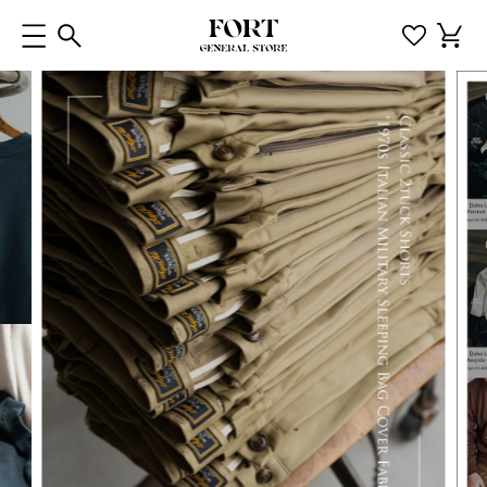
コンテ
カ
ンツに
ー
進む
ト