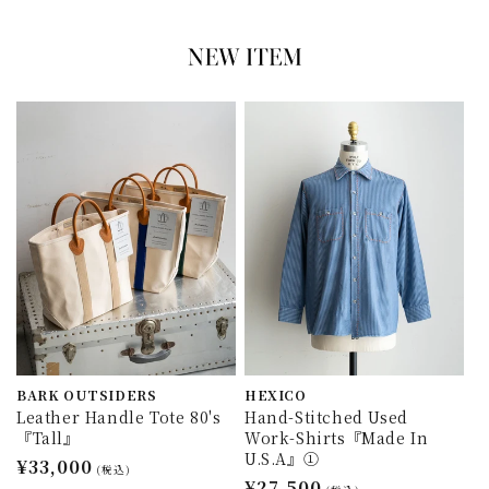
BARK OUTSIDERS
HEXICO
Leather Handle Tote 80's
Hand-Stitched Used
『Tall』
Work-Shirts『Made In
U.S.A』①
通
¥33,000
(税込)
通
¥27,500