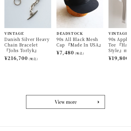
VINTAGE
DEADSTOCK
VINTAGE
Danish Silver Heavy
90s All Black Mesh
90s Appl
Chain Bracelet
Cap 『Made In USA』
Tee 『Han
『Johs Torlyk』
Style』ma
通
¥7,480
(税込)
通
¥216,700
通
¥19,800
常
(税込)
常
常
価
価
価
格
格
格