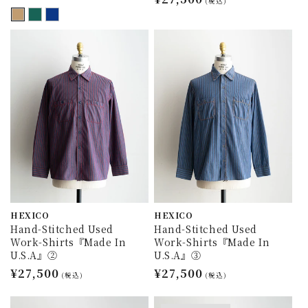
常
(税込)
常
価
価
格
格
HEXICO
HEXICO
Hand-Stitched Used
Hand-Stitched Used
Work-Shirts『Made In
Work-Shirts『Made In
U.S.A』②
U.S.A』③
通
¥27,500
通
¥27,500
(税込)
(税込)
常
常
価
価