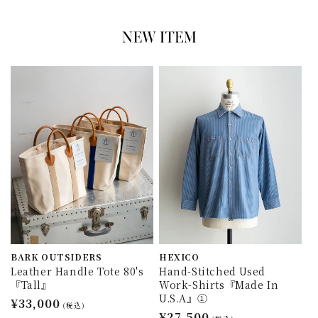
BARK OUTSIDERS
HEXICO
Leather Handle Tote 80's
Hand-Stitched Used
『Tall』
Work-Shirts『Made In
U.S.A』①
通
¥33,000
(税込)
通
¥27,500