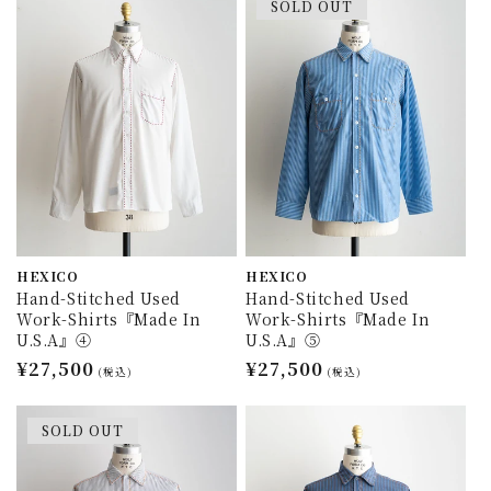
SOLD OUT
格
格
HEXICO
HEXICO
Hand-Stitched Used
Hand-Stitched Used
Work-Shirts『Made In
Work-Shirts『Made In
U.S.A』④
U.S.A』⑤
通
¥27,500
通
¥27,500
(税込)
(税込)
常
常
価
価
SOLD OUT
格
格