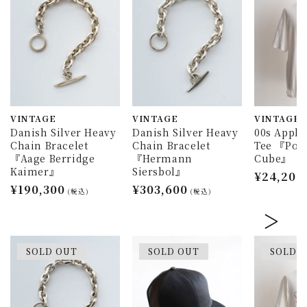
VINTAGE
VINTAGE
VINTAGE
Danish Silver Heavy
Danish Silver Heavy
00s Appl
Chain Bracelet
Chain Bracelet
Tee 『Pow
『Aage Berridge
『Hermann
Cube』
Kaimer』
Siersbol』
通
¥24,200
通
¥190,300
通
¥303,600
常
(税込)
(税込)
常
常
価
価
価
格
格
格
SOLD OUT
SOLD OUT
SOLD 