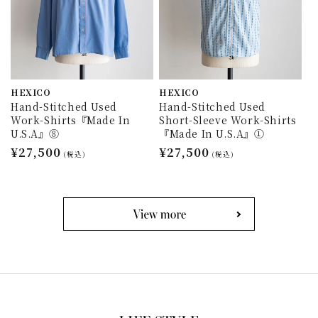
HEXICO
HEXICO
Hand-Stitched Used
Hand-Stitched Used
Work-Shirts『Made In
Short-Sleeve Work-Shirts
U.S.A』⑧
『Made In U.S.A』①
通
¥27,500
通
¥27,500
(税込)
(税込)
常
常
価
価
格
格