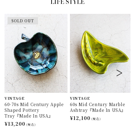
SOLD OUT
VINTAGE
VINTAGE
60-70s Mid Century Apple
60s Mid Century Marble
Shaped Pottery
Ashtray『Made In USA』
Tray『Made In USA』
通
¥12,100
(税込)
通
¥13,200
常
(税込)
常
価