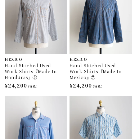
HEXICO
HEXICO
Hand-Stitched Used
Hand-Stitched Used
Work-Shirts『Made In
Work-Shirts『Made In
Honduras』⑥
Mexico』⑦
通
¥24,200
通
¥24,200
(税込)
(税込)
常
常
価
価
格
格