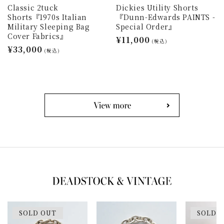
Classic 2tuck
Dickies Utility Shorts
Shorts『1970s Italian
『Dunn-Edwards PAINTS -
Military Sleeping Bag
Special Order』
Cover Fabrics』
通
¥11,000
(税込)
通
¥33,000
常
(税込)
常
価
価
格
格
SOLD OUT
SOLD 