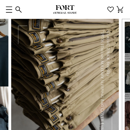
コンテ
カ
ンツに
ー
進む
ト