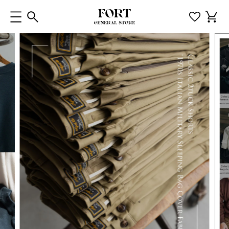
コンテ
カ
ンツに
ー
進む
ト