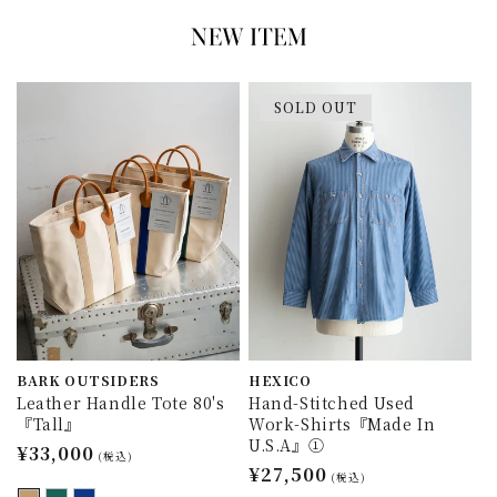
SOLD OUT
BARK OUTSIDERS
HEXICO
Leather Handle Tote 80's
Hand-Stitched Used
『Tall』
Work-Shirts『Made In
U.S.A』①
通
¥33,000
(税込)
通
¥27,500
常
(税込)