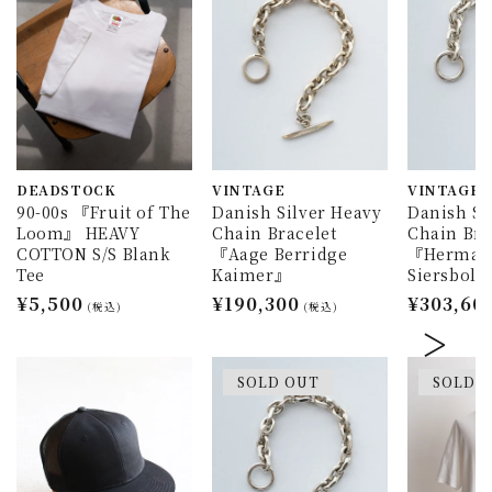
DEADSTOCK
VINTAGE
VINTAGE
90-00s 『Fruit of The
Danish Silver Heavy
Danish Si
Loom』 HEAVY
Chain Bracelet
Chain Bra
COTTON S/S Blank
『Aage Berridge
『Herman
Tee
Kaimer』
Siersbol
通
¥5,500
通
¥190,300
通
¥303,60
(税込)
(税込)
常
常
常
価
価
価
格
格
格
SOLD OUT
SOLD 