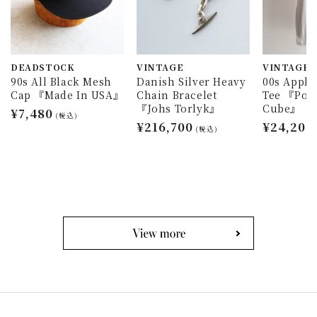
DEADSTOCK
VINTAGE
VINTAGE
90s All Black Mesh
Danish Silver Heavy
00s Appl
Cap 『Made In USA』
Chain Bracelet
Tee 『Pow
『Johs Torlyk』
Cube』
通
¥7,480
(税込)
通
¥216,700
通
¥24,200
常
(税込)
常
常
価
価
価
格
格
格