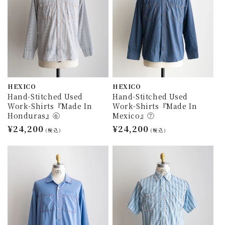
HEXICO
HEXICO
Hand-Stitched Used
Hand-Stitched Used
Work-Shirts『Made In
Work-Shirts『Made In
Honduras』⑥
Mexico』⑦
通
¥24,200
通
¥24,200
(税込)
(税込)
常
常
価
価
格
格