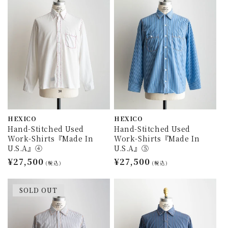
格
格
HEXICO
HEXICO
Hand-Stitched Used
Hand-Stitched Used
Work-Shirts『Made In
Work-Shirts『Made In
U.S.A』④
U.S.A』⑤
通
¥27,500
通
¥27,500
(税込)
(税込)
常
常
価
価
SOLD OUT
格
格