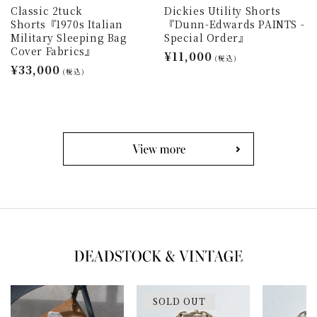
Classic 2tuck
Dickies Utility Shorts
Shorts『1970s Italian
『Dunn-Edwards PAINTS -
Military Sleeping Bag
Special Order』
Cover Fabrics』
通
¥11,000
(税込)
通
¥33,000
常
(税込)
常
価
価
格
格
SOLD OUT