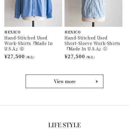
HEXICO
HEXICO
Hand-Stitched Used
Hand-Stitched Used
Work-Shirts『Made In
Short-Sleeve Work-Shirts
U.S.A』⑧
『Made In U.S.A』①
通
¥27,500
通
¥27,500
(税込)
(税込)
常
常
価
価
格
格