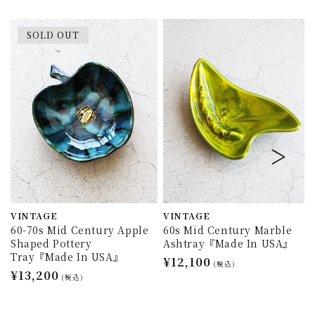
SOLD OUT
VINTAGE
VINTAGE
60-70s Mid Century Apple
60s Mid Century Marble
Shaped Pottery
Ashtray『Made In USA』
Tray『Made In USA』
通
¥12,100
(税込)
通
¥13,200
常
(税込)
常
価
価
格