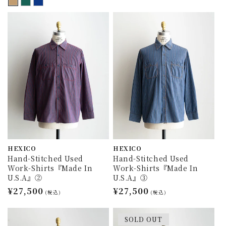
常
価
価
格
格
HEXICO
HEXICO
Hand-Stitched Used
Hand-Stitched Used
Work-Shirts『Made In
Work-Shirts『Made In
U.S.A』②
U.S.A』③
通
¥27,500
通
¥27,500
(税込)
(税込)
常
常
価
価
SOLD OUT