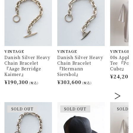
VINTAGE
VINTAGE
VINTAGE
Danish Silver Heavy
Danish Silver Heavy
00s Appl
Chain Bracelet
Chain Bracelet
Tee 『Pow
『Aage Berridge
『Hermann
Cube』
Kaimer』
Siersbol』
通
¥24,200
通
¥190,300
通
¥303,600
常
(税込)
(税込)
常
常
価
価
価
格
格
格
SOLD OUT
SOLD OUT
SOLD 