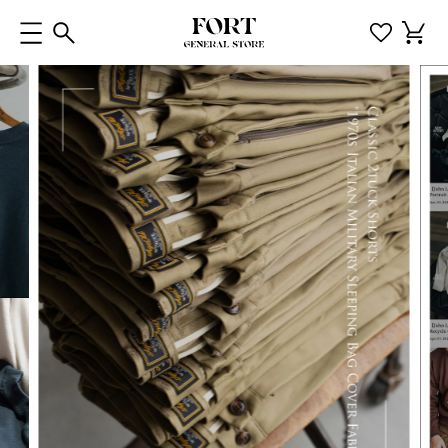
コンテ
カ
ンツに
ー
進む
ト