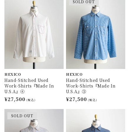
SOLD OUT
格
格
HEXICO
HEXICO
Hand-Stitched Used
Hand-Stitched Used
Work-Shirts『Made In
Work-Shirts『Made In
U.S.A』④
U.S.A』⑤
通
¥27,500
通
¥27,500
(税込)
(税込)
常
常
価
価
SOLD OUT
格
格