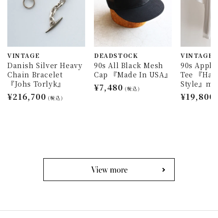
VINTAGE
DEADSTOCK
VINTAGE
Danish Silver Heavy
90s All Black Mesh
90s Appl
Chain Bracelet
Cap 『Made In USA』
Tee 『Han
『Johs Torlyk』
Style』ma
通
¥7,480
(税込)
通
¥216,700
通
¥19,800
常
(税込)
常
常
価
価
価
格
格
格