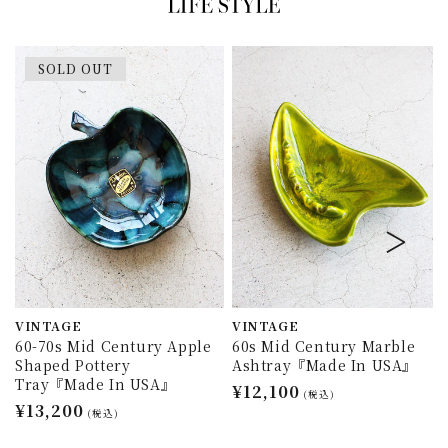
SOLD OUT
VINTAGE
VINTAGE
60-70s Mid Century Apple
60s Mid Century Marble
Shaped Pottery
Ashtray『Made In USA』
Tray『Made In USA』
通
¥12,100
(税込)
通
¥13,200
常
(税込)
常
価