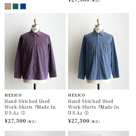
常
(税込)
常
価
価
格
格
HEXICO
HEXICO
Hand-Stitched Used
Hand-Stitched Used
Work-Shirts『Made In
Work-Shirts『Made In
U.S.A』②
U.S.A』③
通
¥27,500
通
¥27,500
(税込)
(税込)
常
常
価
価