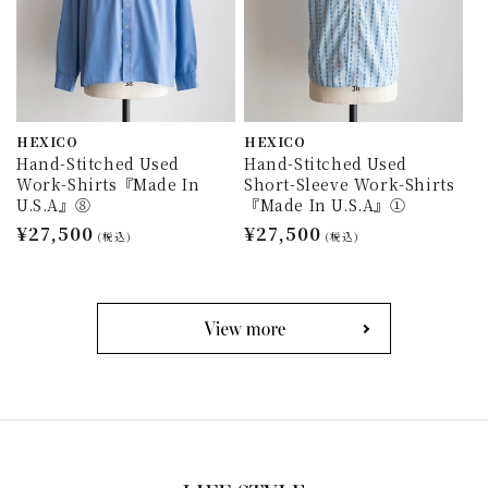
HEXICO
HEXICO
Hand-Stitched Used
Hand-Stitched Used
Work-Shirts『Made In
Short-Sleeve Work-Shirts
U.S.A』⑧
『Made In U.S.A』①
通
¥27,500
通
¥27,500
(税込)
(税込)
常
常
価
価
格
格