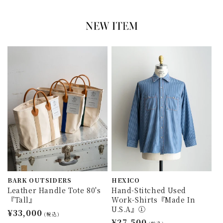
BARK OUTSIDERS
HEXICO
Leather Handle Tote 80's
Hand-Stitched Used
『Tall』
Work-Shirts『Made In
U.S.A』①
通
¥33,000
(税込)
通
¥27,500