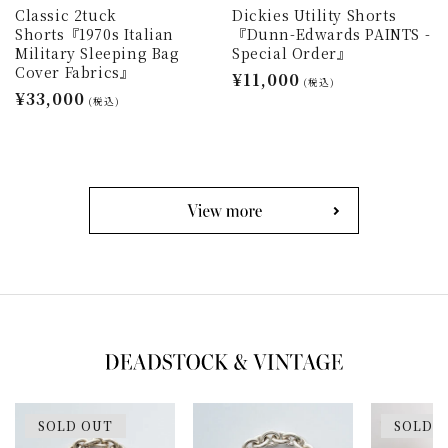
Classic 2tuck
Dickies Utility Shorts
Shorts『1970s Italian
『Dunn-Edwards PAINTS -
Military Sleeping Bag
Special Order』
Cover Fabrics』
通
¥11,000
(税込)
通
¥33,000
常
(税込)
常
価
価
格
格
SOLD OUT
SOLD 