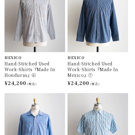
HEXICO
HEXICO
Hand-Stitched Used
Hand-Stitched Used
Work-Shirts『Made In
Work-Shirts『Made In
Honduras』⑥
Mexico』⑦
通
¥24,200
通
¥24,200
(税込)
(税込)
常
常
価
価
格
格