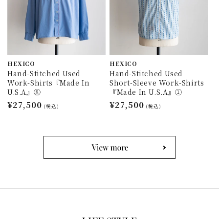
HEXICO
HEXICO
Hand-Stitched Used
Hand-Stitched Used
Work-Shirts『Made In
Short-Sleeve Work-Shirts
U.S.A』⑧
『Made In U.S.A』①
通
¥27,500
通
¥27,500
(税込)
(税込)
常
常
価
価
格
格