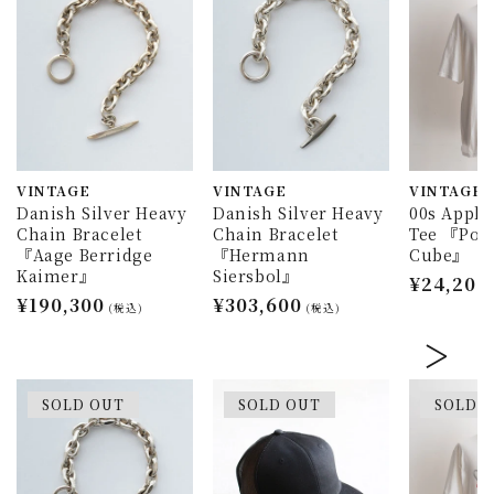
VINTAGE
VINTAGE
VINTAGE
Danish Silver Heavy
Danish Silver Heavy
00s Appl
Chain Bracelet
Chain Bracelet
Tee 『Pow
『Aage Berridge
『Hermann
Cube』
Kaimer』
Siersbol』
通
¥24,200
通
¥190,300
通
¥303,600
常
(税込)
(税込)
常
常
価
価
価
格
格
格
SOLD OUT
SOLD OUT
SOLD 