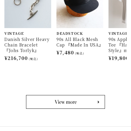
VINTAGE
DEADSTOCK
VINTAGE
Danish Silver Heavy
90s All Black Mesh
90s Appl
Chain Bracelet
Cap 『Made In USA』
Tee 『Han
『Johs Torlyk』
Style』ma
通
¥7,480
(税込)
通
¥216,700
通
¥19,800
常
(税込)
常
常
価
価
価
格
格
格