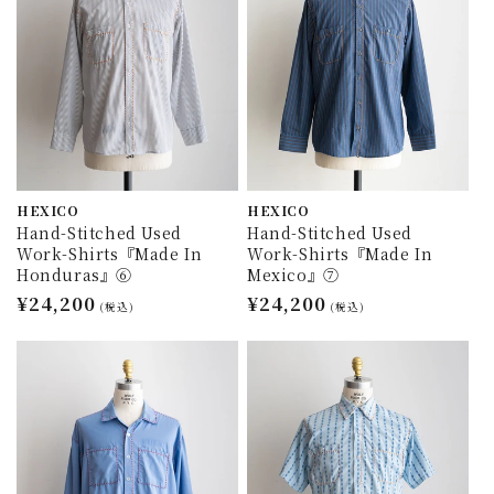
HEXICO
HEXICO
Hand-Stitched Used
Hand-Stitched Used
Work-Shirts『Made In
Work-Shirts『Made In
Honduras』⑥
Mexico』⑦
通
¥24,200
通
¥24,200
(税込)
(税込)
常
常
価
価
格
格