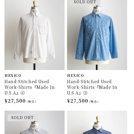
SOLD OUT
格
格
HEXICO
HEXICO
Hand-Stitched Used
Hand-Stitched Used
Work-Shirts『Made In
Work-Shirts『Made In
U.S.A』④
U.S.A』⑤
通
¥27,500
通
¥27,500
(税込)
(税込)
常
常
価
価
SOLD OUT
格
格