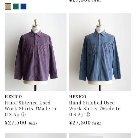
常
(税込)
常
価
価
格
格
HEXICO
HEXICO
Hand-Stitched Used
Hand-Stitched Used
Work-Shirts『Made In
Work-Shirts『Made In
U.S.A』②
U.S.A』③
通
¥27,500
通
¥27,500
(税込)
(税込)
常
常
価
価