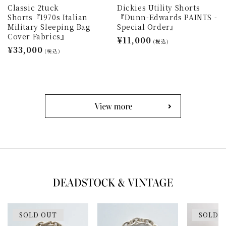
Classic 2tuck
Dickies Utility Shorts
Shorts『1970s Italian
『Dunn-Edwards PAINTS -
Military Sleeping Bag
Special Order』
Cover Fabrics』
通
¥11,000
(税込)
通
¥33,000
常
(税込)
常
価
価
格
格
SOLD OUT
SOLD 