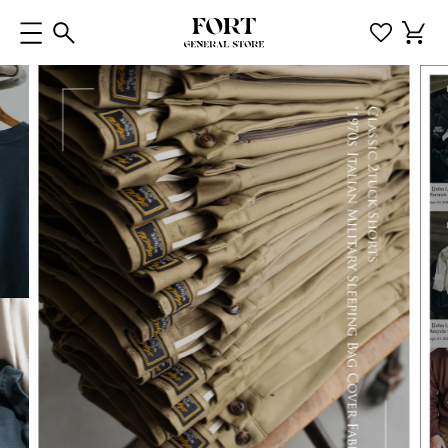
コンテ
カ
ンツに
ー
進む
ト