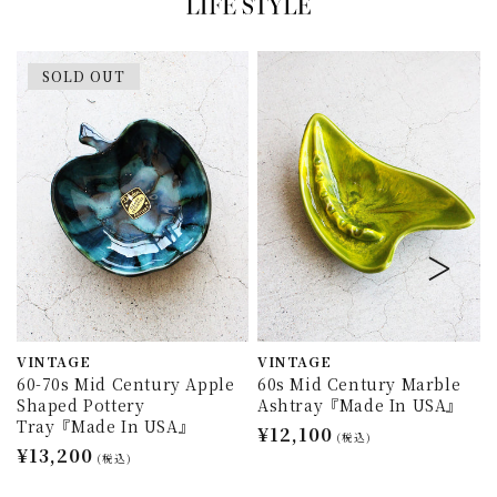
SOLD OUT
VINTAGE
VINTAGE
60-70s Mid Century Apple
60s Mid Century Marble
Shaped Pottery
Ashtray『Made In USA』
Tray『Made In USA』
通
¥12,100
(税込)
通
¥13,200
常
(税込)
常
価