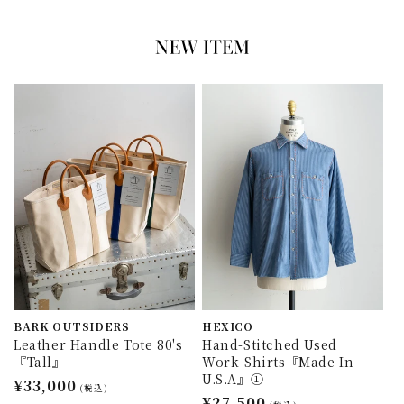
BARK OUTSIDERS
HEXICO
Leather Handle Tote 80's
Hand-Stitched Used
『Tall』
Work-Shirts『Made In
U.S.A』①
通
¥33,000
(税込)
通
¥27,500